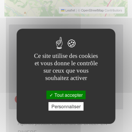
Leaflet
|
©
OpenStreetMap
Contributors
Ce site utilise des cookies
et vous donne le contrôle
sur ceux que vous
souhaitez activer
Tout accepter
ACCES SUR LE SITE DE LA POSTE
Personnaliser
Agence postale communale de BAILLY EN