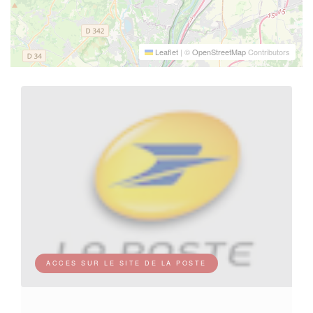
Leaflet
|
©
OpenStreetMap
Contributors
ACCES SUR LE SITE DE LA POSTE