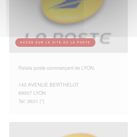
ACCES SUR LE SITE DE LA POSTE
Relais poste commerçant de LYON.
143 AVENUE BERTHELOT
69007 LYON
Tel :3631 (*)