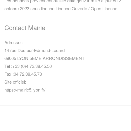
Les données proviennent du site data.gouv.fr mise à jour du 2
octobre 2023 sous licence
Licence Ouverte / Open Licence
Contact Mairie
Adresse :
14 rue Docteur-Edmond-Locard
69005 LYON 5EME ARRONDISSEMENT
Tel :+33 (0)4.72.38.45.50
Fax :04.72.38.45.78
Site officiel:
https://mairie5.lyon.fr/