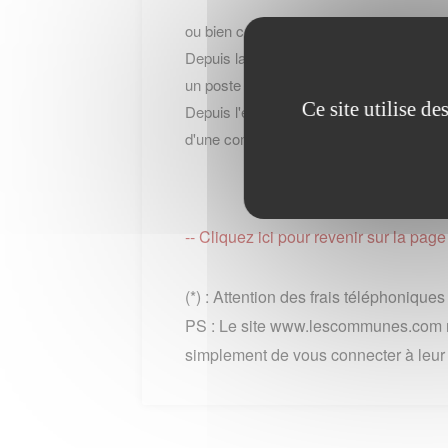
ou bien contacter le service par telepho
Depuis la France : au 39 39 du lundi au 
un poste fixe)
Ce site utilise d
Depuis l'etranger ou hors metropole: +33
d'une communication + cout de l'appel int
-- Cliquez ici pour revenir sur la pa
(*) : Attention des frais téléphonique
PS : Le site www.lescommunes.com n
simplement de vous connecter à leur si