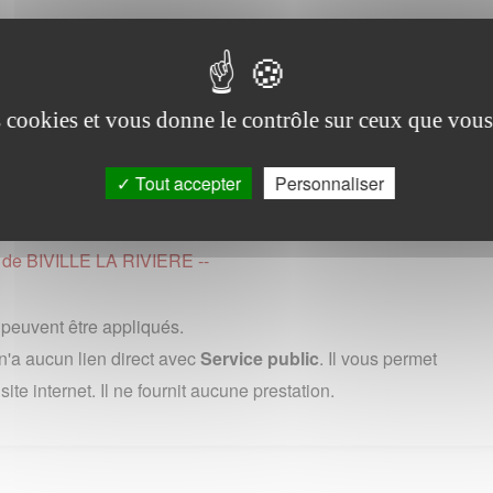
ne
vendredi de 8h30 a 19h (en France, 0,15 euros ttc/minute depuis
es cookies et vous donne le contrôle sur ceux que vous
 (0) 1 73 60 39 39 : uniquement depuis un poste fixe, au cout
ernational variable selon les pays et les operateurs.
Tout accepter
Personnaliser
ge de BIVILLE LA RIVIERE --
s peuvent être appliqués.
'a aucun lien direct avec
Service public
. Il vous permet
te internet. Il ne fournit aucune prestation.