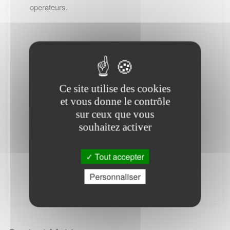
operateurs.
-- Cliquez ici pour revenir sur la page de
BOLAZEC --
Ce site utilise des cookies
et vous donne le contrôle
(*) : Attention des frais téléphoniques peuvent
sur ceux que vous
être appliqués.
souhaitez activer
PS : Le site www.lescommunes.com n'a aucun
lien direct avec
Service public
. Il vous permet
Tout accepter
simplement de vous connecter à leur site
Personnaliser
internet. Il ne fournit aucune prestation.