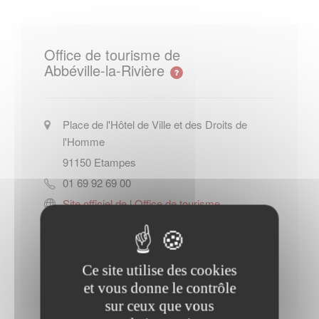
Office de tourisme de
Abbéville-la-Rivière
Place de l'Hôtel de Ville et des Droits de
l'Homme
91150
Etampes
01 69 92 69 00
Site officiel de l Office de tourisme
de Abbéville-la-Rivière
Contacter l'office de tourisme
Ce site utilise des cookies
et vous donne le contrôle
sur ceux que vous