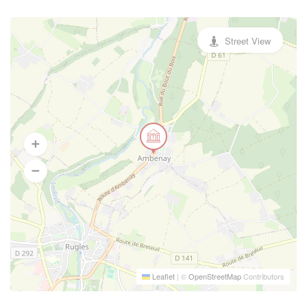
Street View
Leaflet
|
©
OpenStreetMap
Contributors