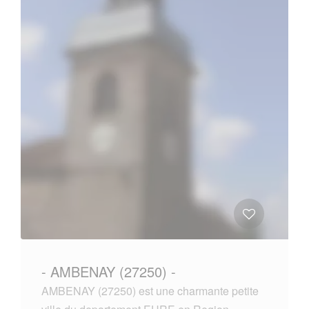
- AMBENAY (27250) -
AMBENAY (27250) est une charmante petite