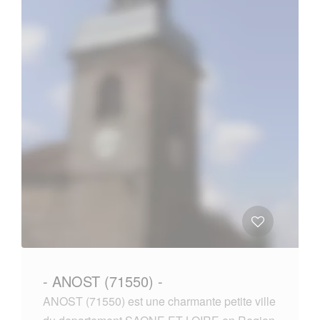
- ANOST (71550) -
ANOST (71550) est une charmante petite ville