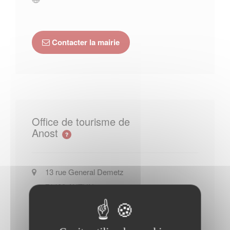
Contacter la mairie
Office de tourisme de
Anost
13 rue General Demetz
71400
AUTUN
+33 (0)3 85 86 80 38
Site officiel de l Office de tourisme
de Anost