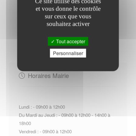
Ce site utilise des cookies
et vous donne le contrôle
sur ceux que vous
Contacter l'office de tourisme
souhaitez activer
Tout accepter
Personnaliser
Horaires Mairie
Lundi : - 09h00 à 12h00
Du Mardi au Jeudi : - 09h00 à 12h00 - 14h00 à
18h00
Vendredi : - 09h00 à 12h00