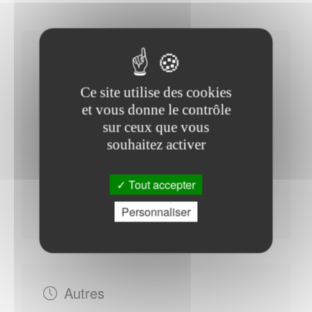
Horaires Mairie
Ce site utilise des cookies
et vous donne le contrôle
sur ceux que vous
Du Jeudi au Vendredi : - 09h00 à 12h30 - 15h00 à
souhaitez activer
17h00
Du Lundi au Mardi : - 09h00 à 12h30 - 15h00 à
Tout accepter
17h00
Mercredi : - 09h00 à 12h30
Personnaliser
Autres