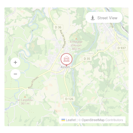
Street View
Leaflet
|
©
OpenStreetMap
Contributors