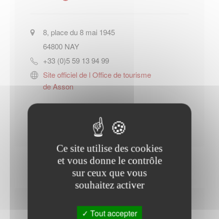
8, place du 8 mai 1945
64800
NAY
+33 (0)5 59 13 94 99
Site officiel de l Office de tourisme
de Asson
Contacter l'office de tourisme
Ce site utilise des cookies
et vous donne le contrôle
sur ceux que vous
souhaitez activer
Horaires Mairie
Tout accepter