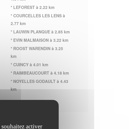
* LEFOREST à 2.22 km
* COURCELLES LES LENS à
2.77 km
* LAUWIN PLANQUE à 2.85 km
* EVIN MALMAISON à 3.22 km
* ROOST WARENDIN à 3.25
km
* CUINCY à 4.01 km
* RAIMBEAUCOURT à 4.18 km
* NOYELLES GODAULT à 4.43
km
 souhaitez activer