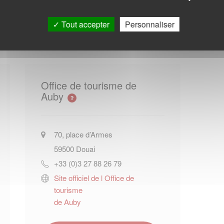
Tout accepter
Personnaliser
Office de tourisme de
Auby
70, place d’Armes
59500
Douai
+33 (0)3 27 88 26 79
Site officiel de l Office de
tourisme
de Auby