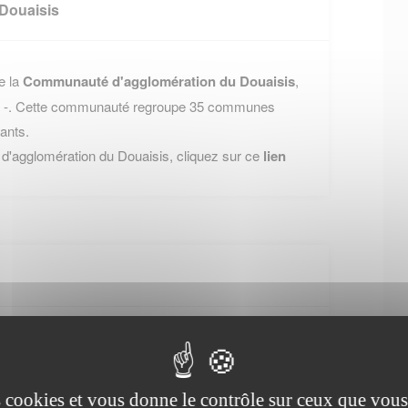
Douaisis
e la
Communauté d'agglomération du Douaisis
,
ai -. Cette communauté regroupe 35 communes
ants.
d'agglomération du Douaisis, cliquez sur ce
lien
ean-sans-Peur 59039 Lille Cedex, vous pouvez les
es cookies et vous donne le contrôle sur ceux que vous