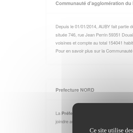
Communauté d'agglomération du 
Depuis le 01/01/2014, AUBY fait partie d
située 746, rue Jean Perrin 59351 Dou
voisines et compte au total 154041 habit
Pour en savoir plus sur la Communauté 
Prefecture NORD
La
Préfecture - Nord
se situe 12 rue J
joindre au +33 (0)320305959.
Ce site utilise d