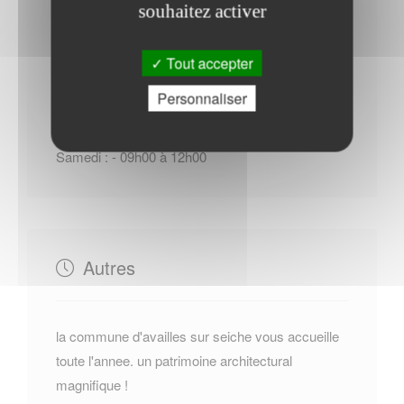
souhaitez activer
Horaires Mairie
Tout accepter
Personnaliser
Du Lundi au Mardi : - 15h00 à 18h00
Du Jeudi au Vendredi : - 15h00 à 18h00
Samedi : - 09h00 à 12h00
Autres
la commune d'availles sur seiche vous accueille
toute l'annee. un patrimoine architectural
magnifique !