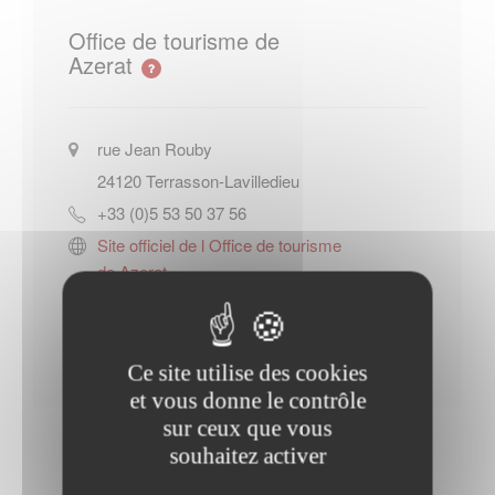
Office de tourisme de
Azerat
rue Jean Rouby
24120
Terrasson-Lavilledieu
+33 (0)5 53 50 37 56
Site officiel de l Office de tourisme
de Azerat
Contacter l'office de tourisme
Ce site utilise des cookies
et vous donne le contrôle
sur ceux que vous
souhaitez activer