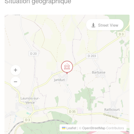
Situation geographique
Street View
Leaflet
|
©
OpenStreetMap
Contributors