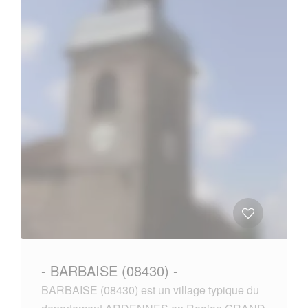
- BARBAISE (08430) -
BARBAISE (08430) est un village typique du