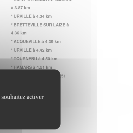
à 3.87 km
* URVILLE à 4.34 km
* BRETTEVILLE SUR LAIZE à
4.36 km
* ACQUEVILLE à 4.39 km
* URVILLE à 4.42 km
* TOURNEBU à 4.50 km
* HAMARS à 4.51 km
* THURY HARCOURT à 4.51
km
 souhaitez activer