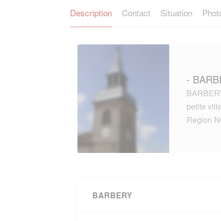
Description
Contact
Situation
Phot
- BARB
BARBERY 
petite vi
Region 
BARBERY