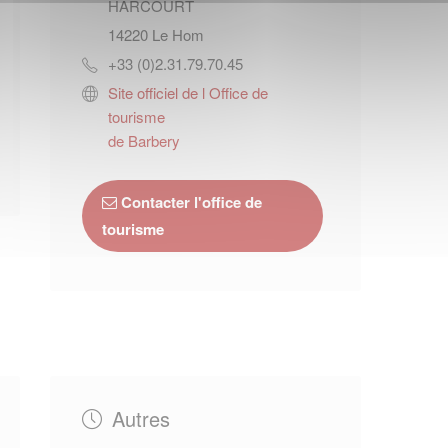
HARCOURT
14220
Le Hom
+33 (0)2.31.79.70.45
Site officiel de l Office de
tourisme
de Barbery
Contacter l'office de
tourisme
Autres