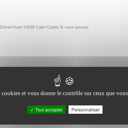
 Daniel-Huet 14038 Caen Cedex 9, vous pouvez
es cookies et vous donne le contrôle sur ceux que vous
Office de tourisme de
Barbery
Tout accepter
Personnaliser
2 place Saint Sauveur - THURY