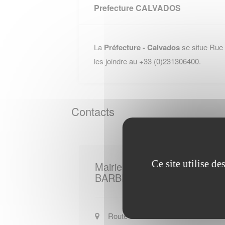
Prefecture CALVADOS
La
Préfecture - Calvados
se situe Rue
les joindre au +33 (0)231306400.
Contacts
Ce site utilise d
Mairie de
BARBERY
Route de la Suisse-Normande