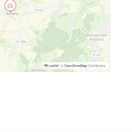
Leaflet
|
©
OpenStreetMap
Contributors