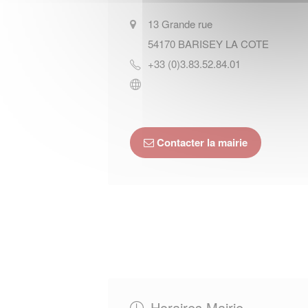
13 Grande rue
54170
BARISEY LA COTE
+33 (0)3.83.52.84.01
Contacter la mairie
Horaires Mairie