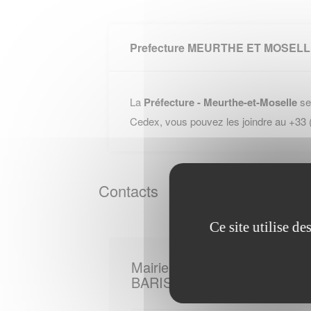
Prefecture MEURTHE ET MOSEL
La
Préfecture - Meurthe-et-Moselle
se
Cedex, vous pouvez les joindre au +33
Contacts
Ce site utilise d
Mairie de
BARISEY LA COTE