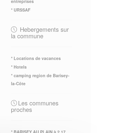
entreprises
* URSSAF
Hebergements sur
la commune
* Locations de vacances
* Hotels
* camping region de Barisey-
la-Côte
Les communes
proches
* BARISEY AU PLAIN à 2.17