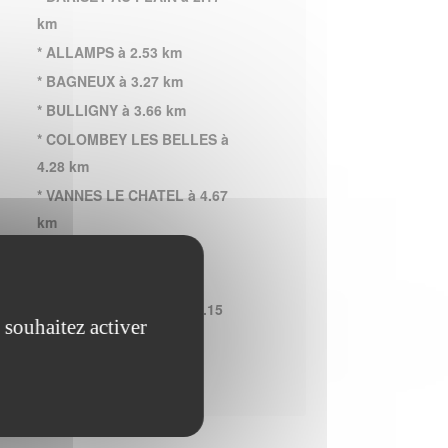
km
* ALLAMPS à 2.53 km
* BAGNEUX à 3.27 km
* BULLIGNY à 3.66 km
* COLOMBEY LES BELLES à
4.28 km
* VANNES LE CHATEL à 4.67
km
* ALLAIN à 5.01 km
* CREZILLES à 5.22 km
* BLENOD LES TOUL à 6.15
 souhaitez activer
km