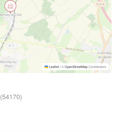
Leaflet
|
©
OpenStreetMap
Contributors
(54170)