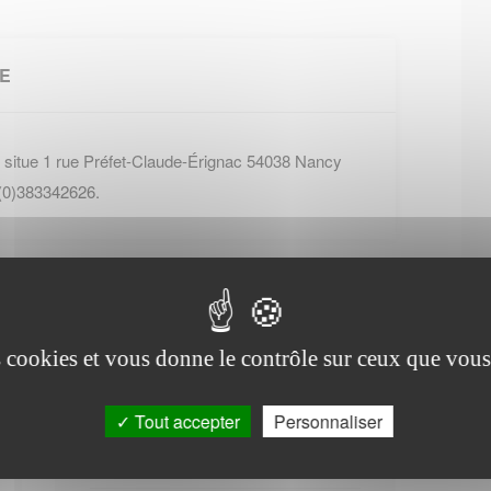
LE
 situe 1 rue Préfet-Claude-Érignac 54038 Nancy
 (0)383342626.
es cookies et vous donne le contrôle sur ceux que vous
Office de tourisme de
Tout accepter
Personnaliser
Barisey-la-Côte