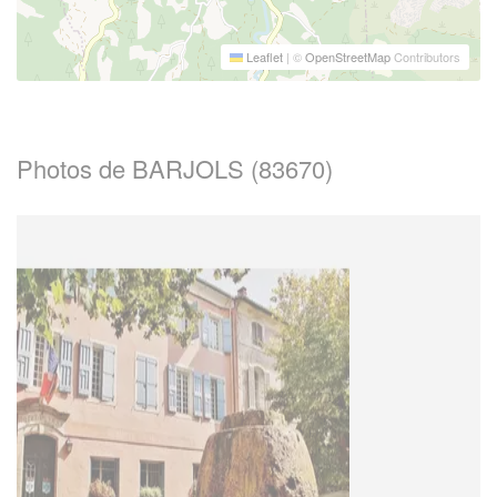
Leaflet
|
©
OpenStreetMap
Contributors
Photos de BARJOLS (83670)