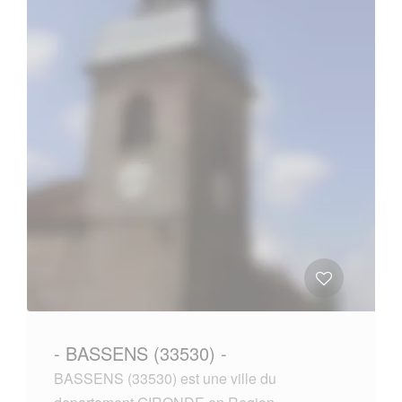
- BASSENS (33530) -
BASSENS (33530) est une ville du