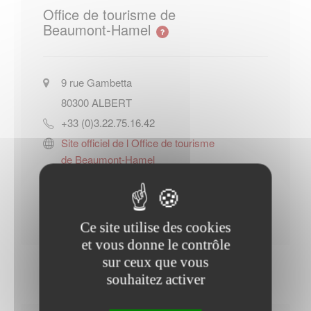
Office de tourisme de
Beaumont-Hamel
9 rue Gambetta
80300
ALBERT
+33 (0)3.22.75.16.42
Site officiel de l Office de tourisme
de Beaumont-Hamel
Contacter l'office de tourisme
Ce site utilise des cookies
et vous donne le contrôle
sur ceux que vous
souhaitez activer