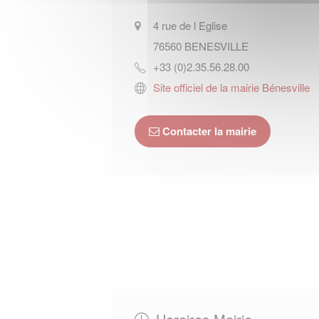
4 rue de l Eglise
76560
BENESVILLE
+33 (0)2.35.56.28.00
Site officiel de la mairie Bénesville
Contacter la mairie