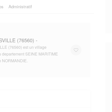
os
Administratif
SVILLE (76560) -
LE (76560) est un village
du departement SEINE MARITIME
on NORMANDIE.