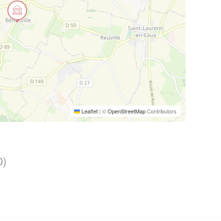
Leaflet
|
©
OpenStreetMap
Contributors
0)