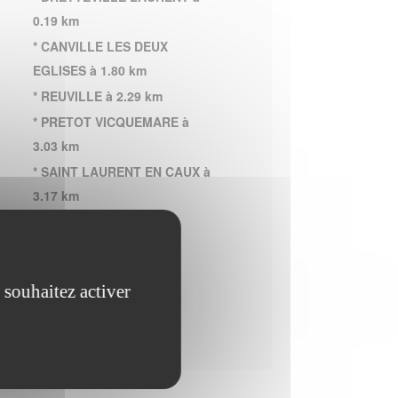
0.19 km
* CANVILLE LES DEUX
EGLISES à 1.80 km
* REUVILLE à 2.29 km
* PRETOT VICQUEMARE à
3.03 km
* SAINT LAURENT EN CAUX à
3.17 km
* HEBERVILLE à 3.37 km
* FULTOT à 3.57 km
* BRAMETOT à 4.04 km
 souhaitez activer
* BOUDEVILLE à 4.61 km