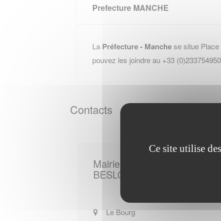
Prefecture MANCHE
La
Préfecture - Manche
se situe Place
pouvez les joindre au +33 (0)233754950
Contacts
Ce site utilise d
Mairie de
BESLON
Le Bourg