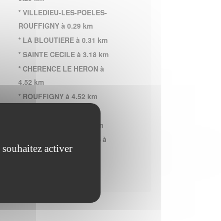
* VILLEDIEU-LES-POELES-
ROUFFIGNY à 0.29 km
* LA BLOUTIERE à 0.31 km
* SAINTE CECILE à 3.18 km
* CHERENCE LE HERON à
4.52 km
* ROUFFIGNY à 4.52 km
* LA TRINITE à 4.52 km
* LA COLOMBE à 4.84 km
* SAINT MAUR DES BOIS à
 souhaitez activer
5.37 km