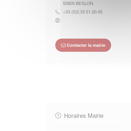
50800
BESLON
+33 (0)2.33.51.20.45
Contacter la mairie
Horaires Mairie