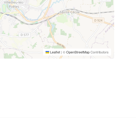
Leaflet
|
©
OpenStreetMap
Contributors