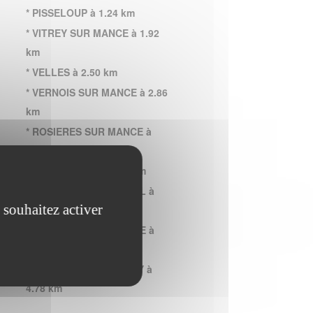
* PISSELOUP à 1.24 km
* VITREY SUR MANCE à 1.92
km
* VELLES à 2.50 km
* VERNOIS SUR MANCE à 2.86
km
* ROSIERES SUR MANCE à
2.93 km
* GUYONVELLE à 4.27 km
* CHAUVIREY LE CHATEL à
 souhaitez activer
4.36 km
* LAFERTE SUR AMANCE à
4.38 km
* NEUVELLE LES VOISEY à
4.78 km