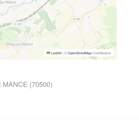
Leaflet
|
©
OpenStreetMap
Contributors
 MANCE (70500)