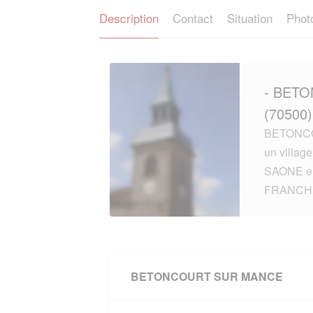
Description
Contact
Situation
Phot
- BET
(70500)
BETONCO
un villag
SAONE e
FRANCH
BETONCOURT SUR MANCE