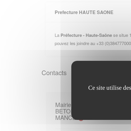
Prefecture HAUTE SAONE
La
Préfecture - Haute-Saône
se situe 
pouvez les joindre au +33 (0)384777000
Contacts
Ce site utilise d
Mairie de
BETONCOURT SUR
MANCE