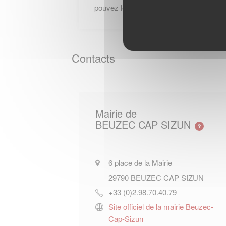
pouvez les joindre au +33 (0)290772000
Contacts
Mairie de
BEUZEC CAP SIZUN
6 place de la Mairie
29790
BEUZEC CAP SIZUN
+33 (0)2.98.70.40.79
Site officiel de la mairie Beuzec-
Cap-Sizun