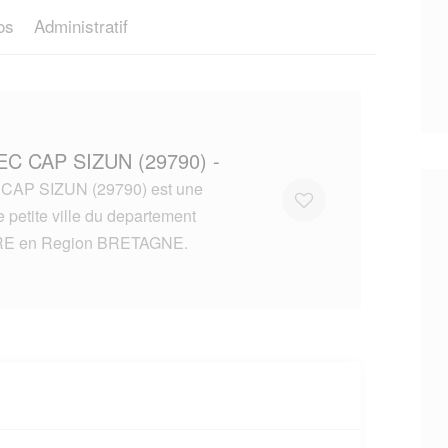
os
Administratif
EC CAP SIZUN (29790) -
AP SIZUN (29790) est une
 petite ville du departement
RE en Region BRETAGNE.