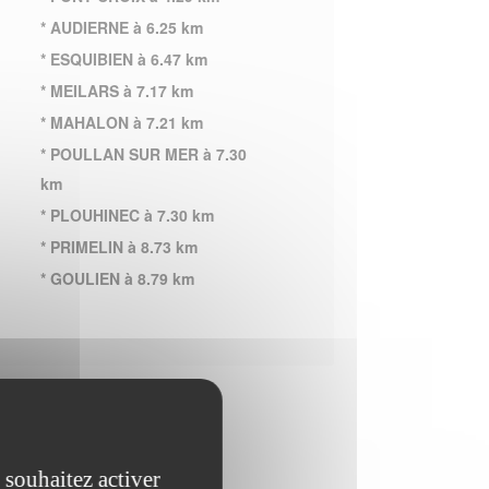
* AUDIERNE à 6.25 km
* ESQUIBIEN à 6.47 km
* MEILARS à 7.17 km
* MAHALON à 7.21 km
* POULLAN SUR MER à 7.30
km
* PLOUHINEC à 7.30 km
* PRIMELIN à 8.73 km
* GOULIEN à 8.79 km
 souhaitez activer