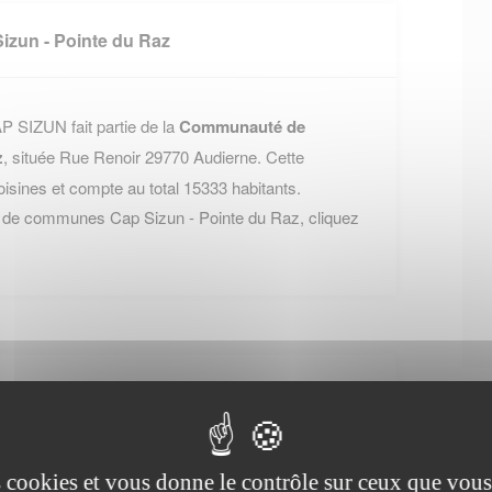
un - Pointe du Raz
 SIZUN fait partie de la
Communauté de
z
, située Rue Renoir 29770 Audierne. Cette
nes et compte au total 15333 habitants.
 de communes Cap Sizun - Pointe du Raz, cliquez
oulevard Dupleix 29320 Quimper Cedex, vous
es cookies et vous donne le contrôle sur ceux que vous