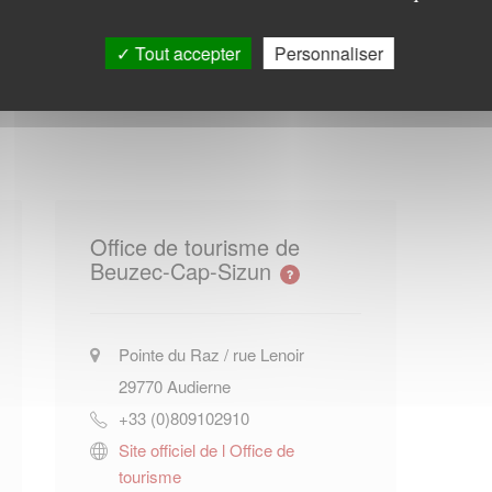
.
Tout accepter
Personnaliser
Office de tourisme de
Beuzec-Cap-Sizun
Pointe du Raz / rue Lenoir
29770
Audierne
+33 (0)809102910
Site officiel de l Office de
tourisme