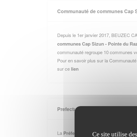
Communauté de communes Cap Siz
Depuis le 1er janvier 2017, BEUZEC CAP
communes Cap Sizun - Pointe du Ra
communauté regroupe 10 communes voisi
Pour en savoir plus sur la Communauté
sur ce
lien
Prefecture FINISTERE
La
Préfecture - Finistère
se situe 42 b
Ce site utilise d