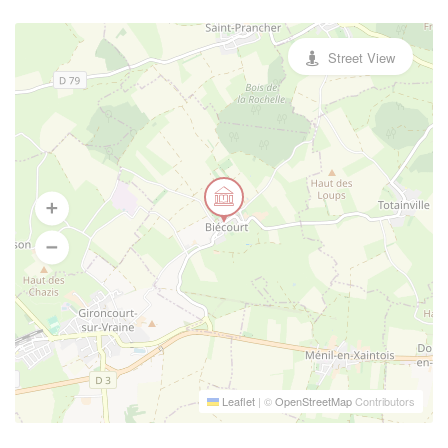
Street View
Leaflet
|
©
OpenStreetMap
Contributors