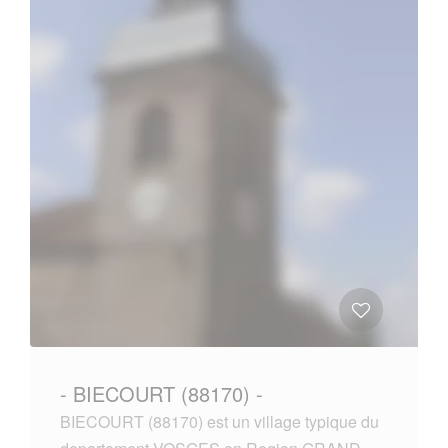
- BIECOURT (88170) -
BIECOURT (88170) est un village typique du