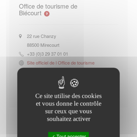
Office de tourisme de
Biécourt
22 rue Chanzy
88500
Mirecourt
+33 (0)3 29 37 01 01
Site officiel de l Office de tourisme
de Biécourt
Contacter l'office de tourisme
Ce site utilise des cookies
et vous donne le contrôle
sur ceux que vous
souhaitez activer
Tout accepter