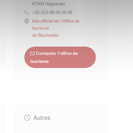
67500
Haguenau
+33 (0)3 88 06 59 99
Site officiel de l Office de
tourisme
de Bischwiller
Contacter l'office de
tourisme
Autres