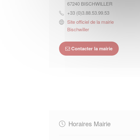
67240
BISCHWILLER
+33 (0)3.88.53.99.53
Site officiel de la mairie
Bischwiller
Contacter la mairie
Horaires Mairie