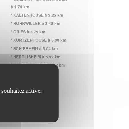
à 1.74 km
* KALTENHOUSE à 3.25 km
* ROHRWILLER à 3.48 km
* GRIES à 3.75 km
* KURTZENHOUSE à 5.00 km
* SCHIRRHEIN à 5.04 km
* HERRLISHEIM à 5.52 km
* SCHIRRHOFFEN à 6.22 km
* WEITBRUCH à 6.35 km
 souhaitez activer