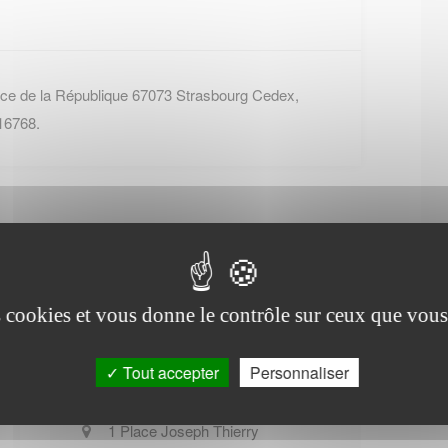
ace de la République 67073 Strasbourg Cedex,
16768.
es cookies et vous donne le contrôle sur ceux que vous
Office de tourisme de
Bischwiller
Tout accepter
Personnaliser
1 Place Joseph Thierry