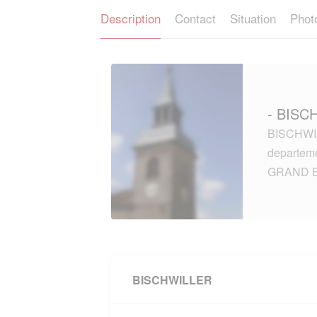
Description
Contact
Situation
Phot
- BISC
BISCHWIL
departem
GRAND E
BISCHWILLER