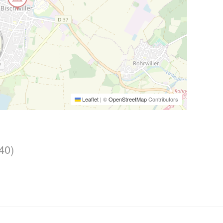
Leaflet
|
©
OpenStreetMap
Contributors
40)