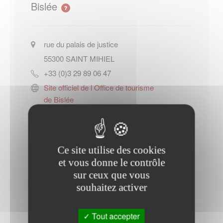
Bislée
rue du palais de justice
55300
SAINT MIHIEL
+33 (0)3 29 89 06 47
Site officiel de l Office de tourisme
de Bislée
Contacter l'office de tourisme
Ce site utilise des cookies
et vous donne le contrôle
sur ceux que vous
souhaitez activer
Tout accepter