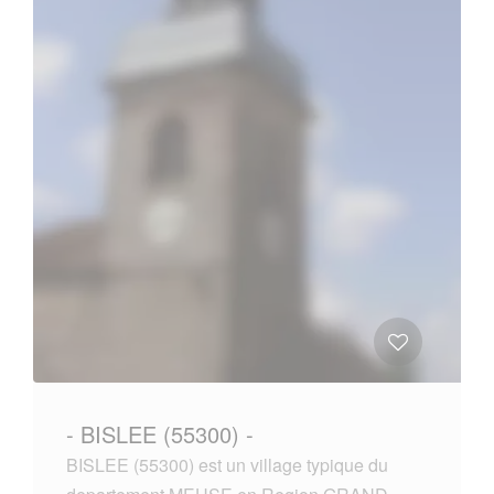
- BISLEE (55300) -
BISLEE (55300) est un village typique du