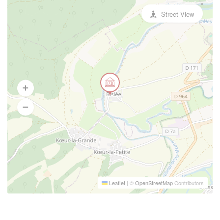
Street View
Leaflet
|
©
OpenStreetMap
Contributors