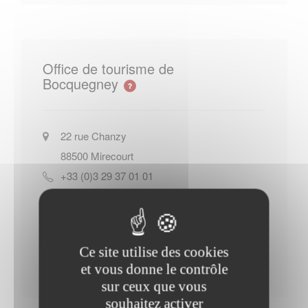
Office de tourisme de
Bocquegney
22 rue Chanzy
88500
Mirecourt
+33 (0)3 29 37 01 01
Site officiel de l Office de tourisme
de Bocquegney
Ce site utilise des cookies
Contacter l'office de tourisme
et vous donne le contrôle
sur ceux que vous
souhaitez activer