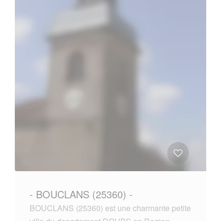
- BOUCLANS (25360) -
BOUCLANS (25360) est une charmante petite