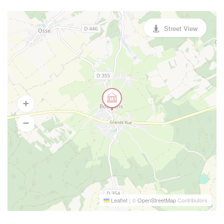
Street View
Leaflet
|
©
OpenStreetMap
Contributors