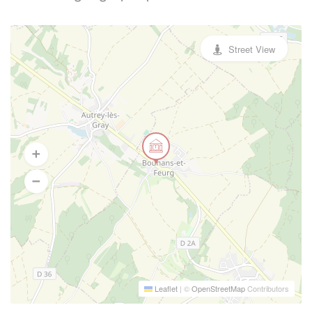
Street View
Leaflet
|
©
OpenStreetMap
Contributors