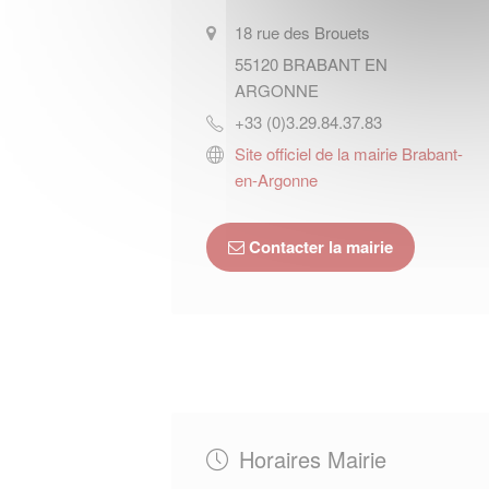
18 rue des Brouets
55120
BRABANT EN
ARGONNE
+33 (0)3.29.84.37.83
Site officiel de la mairie Brabant-
en-Argonne
Contacter la mairie
Horaires Mairie