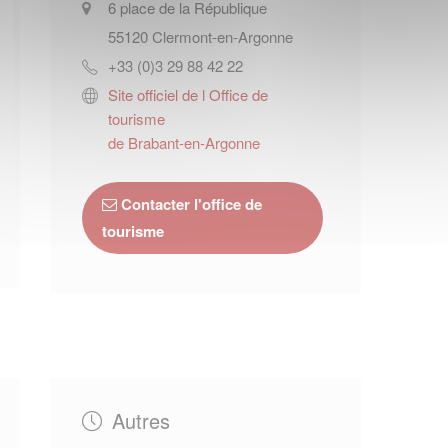
6 place de la République
55120
Clermont-en-Argonne
+33 (0)3 29 88 42 22
Site officiel de l Office de
tourisme
de Brabant-en-Argonne
Contacter l'office de
tourisme
Autres