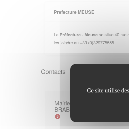
Prefecture MEUSE
La
Préfecture - Meuse
se situe 40 rue
les joindre au +33 (0)329775555.
Contacts
Ce site utilise d
Mairie de
BRABANT EN ARGONNE