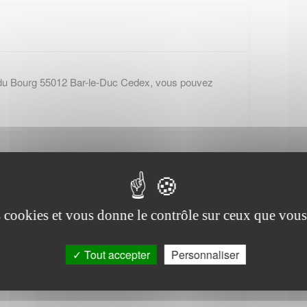
 du Bourg 55012 Bar-le-Duc Cedex, vous pouvez
es cookies et vous donne le contrôle sur ceux que vous
Office de tourisme de
Tout accepter
Personnaliser
Brabant-en-Argonne