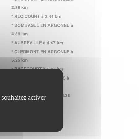
2.29 km
* RECICOURT à 2.44 km
* DOMBASLE EN ARGONNE à
4.38 km
* AUBREVILLE à 4.47 km
* CLERMONT EN ARGONNE à
5.25 km
* RARECOURT à 5.27 km
* VILLE SUR COUSANCES à
5.40 km
* JOUY EN ARGONNE à 6.36
 souhaitez activer
km
* FROIDOS à 6.86 km