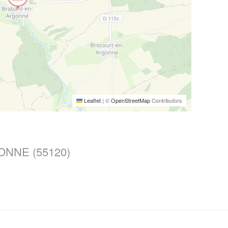
Leaflet
|
©
OpenStreetMap
Contributors
ONNE (55120)