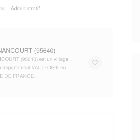
os
Administratif
NANCOURT (95640) -
OURT (95640) est un village
du departement VAL D OISE en
LE DE FRANCE.