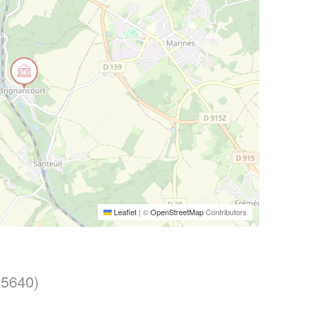
Leaflet
|
©
OpenStreetMap
Contributors
5640)