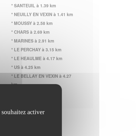
* SANTEUIL à 1.39 km
* NEUILLY EN VEXIN à 1.41 km
* MOUSSY à 2.58 km
* CHARS à 2.69 km
* MARINES à 2.91 km
* LE PERCHAY à 3.15 km
* LE HEAULME à 4.17 km
* US à 4.25 km
* LE BELLAY EN VEXIN à 4.27
km
 souhaitez activer