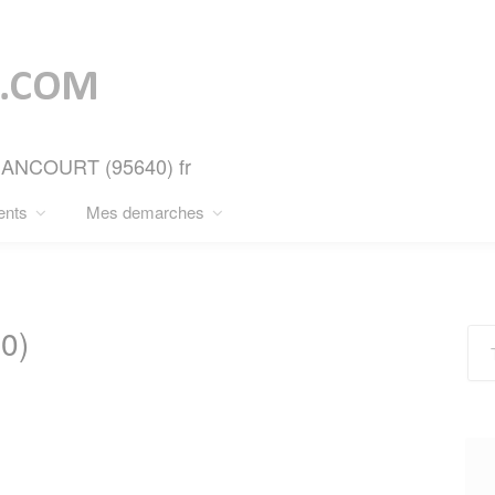
GNANCOURT (95640) fr
ents
Mes demarches
0)