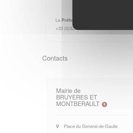
La
Préfecture - Aisne
se situe 2 rue P
+33 (0)323218282.
Contacts
Mairie de
BRUYERES ET
MONTBERAULT
Place du General-de-Gaulle