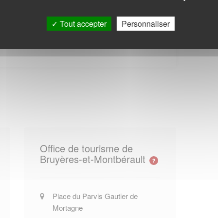
Tout accepter
Personnaliser
aul-Doumer 02000 Laon, vous pouvez les joindre au
Office de tourisme de
Bruyères-et-Montbérault
Place du Parvis Gautier de
Mortagne