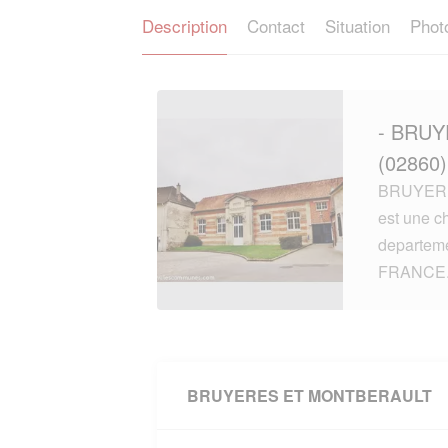
Description
Contact
Situation
Phot
- BRU
(02860)
BRUYERE
est une ch
departem
FRANCE
BRUYERES ET MONTBERAULT