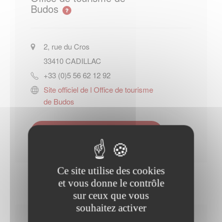
Budos
2, rue du Cros
33410
CADILLAC
+33 (0)5 56 62 12 92
Site officiel de l Office de tourisme
de Budos
Contacter l'office de tourisme
Ce site utilise des cookies
et vous donne le contrôle
sur ceux que vous
souhaitez activer