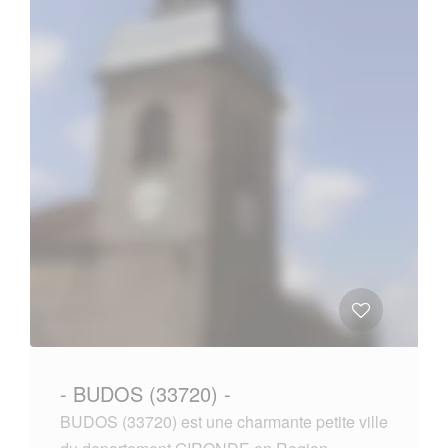
- BUDOS (33720) -
BUDOS (33720) est une charmante petite ville