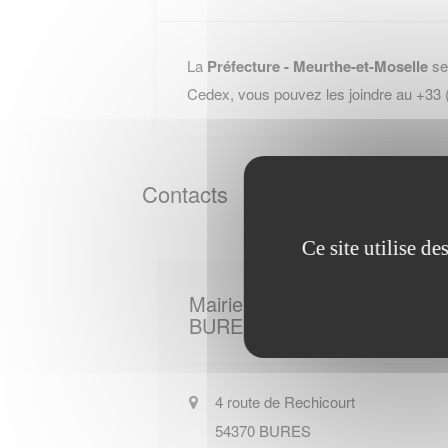
La
Préfecture - Meurthe-et-Moselle
se
Cedex, vous pouvez les joindre au +33
Contacts
Ce site utilise d
Mairie de
BURES
4 route de Rechicourt
54370
BURES