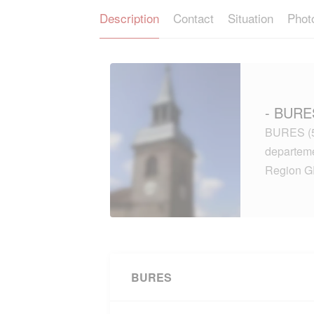
Description
Contact
Situation
Phot
- BURES
BURES (54
departe
Region 
BURES