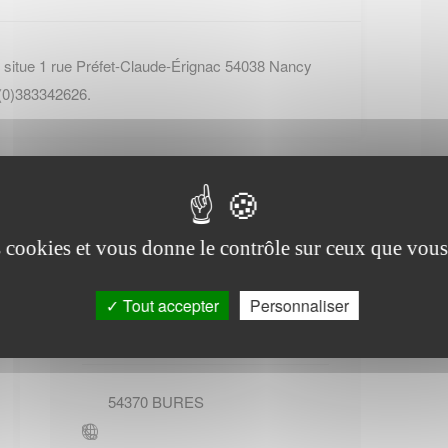
 situe 1 rue Préfet-Claude-Érignac 54038 Nancy
 (0)383342626.
es cookies et vous donne le contrôle sur ceux que vous
Office de tourisme de
Tout accepter
Personnaliser
Bures
54370
BURES