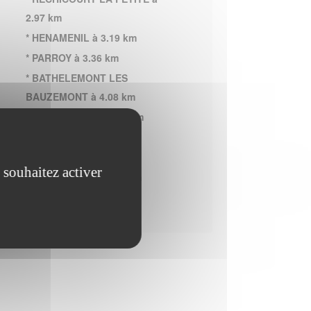
2.97 km
* HENAMENIL à 3.19 km
* PARROY à 3.36 km
* BATHELEMONT LES
BAUZEMONT à 4.08 km
* MOUACOURT à 4.11 km
* VAUCOURT à 4.17 km
* XURES à 4.21 km
 souhaitez activer
* ARRACOURT à 4.36 km