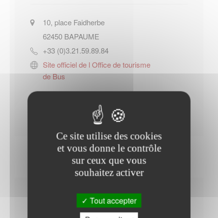
10, place Faidherbe
62450
BAPAUME
+33 (0)3.21.59.89.84
Site officiel de l Office de tourisme
de Bus
Contacter l'office de tourisme
Ce site utilise des cookies
et vous donne le contrôle
sur ceux que vous
souhaitez activer
Horaires Mairie
Tout accepter