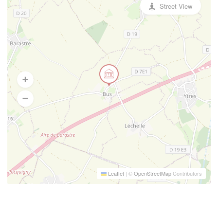
Street View
Leaflet
|
©
OpenStreetMap
Contributors