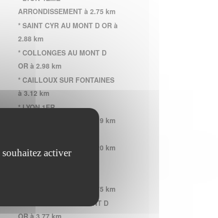
ARRONDISSEMENT à 2.75 km
* SAINT CYR AU MONT D OR à
2.88 km
* COLLONGES AU MONT D
OR à 2.98 km
* CAILLOUX SUR FONTAINES
à 3.12 km
* LYON 1ER
ARRONDISSEMENT à 3.19 km
* LYON 6EME
ARRONDISSEMENT à 3.20 km
 souhaitez activer
* LYON à 3.28 km
* LYON 9EME
ARRONDISSEMENT à 3.75 km
* SAINT DIDIER AU MONT D
OR à 3.77 km