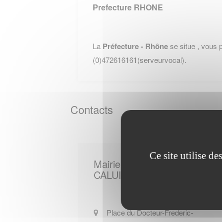
Prefecture RHONE
La
Préfecture - Rhône
se situe , vous 
(0)472616161(serveurvocal).
Contacts
Ce site utilise d
Mairie de
CALUIRE ET CUIRE
Place du Docteur-Frederic-