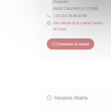
Dugoujon
69300
CALUIRE ET CUIRE
+33 (0)4.78.98.80.80
Site officiel de la mairie Caluire-
et-Cuire
Contacter la mairie
Horaires Mairie