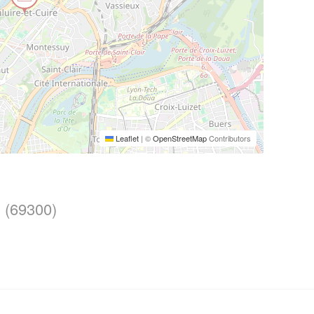
Leaflet
|
©
OpenStreetMap
Contributors
 (69300)