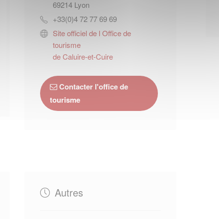
69214
Lyon
+33(0)4 72 77 69 69
Site officiel de l Office de
tourisme
de Caluire-et-Cuire
Contacter l'office de
tourisme
Autres