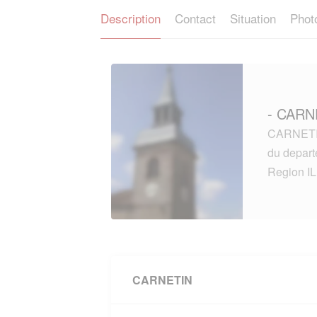
Description
Contact
Situation
Phot
- CARN
CARNETIN 
du depar
Region I
CARNETIN