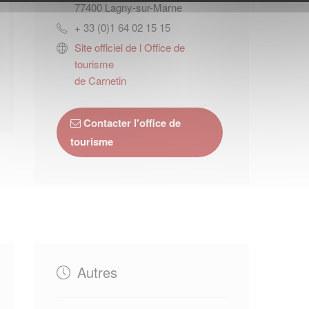
77400
Lagny-sur-Marne
+ 33 (0)1 64 02 15 15
Site officiel de l Office de
tourisme
de Carnetin
Contacter l'office de
tourisme
Autres