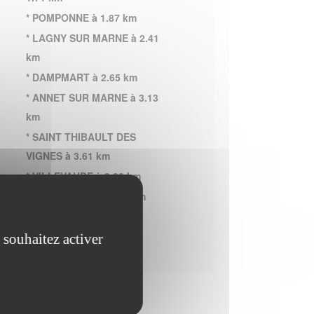
* POMPONNE à 1.87 km
* LAGNY SUR MARNE à 2.41
km
* DAMPMART à 2.65 km
* ANNET SUR MARNE à 3.13
km
* SAINT THIBAULT DES
VIGNES à 3.61 km
* VILLEVAUDE à 3.80 km
* MONTEVRAIN à 3.91 km
* JABLINES à 4.58 km
 souhaitez activer