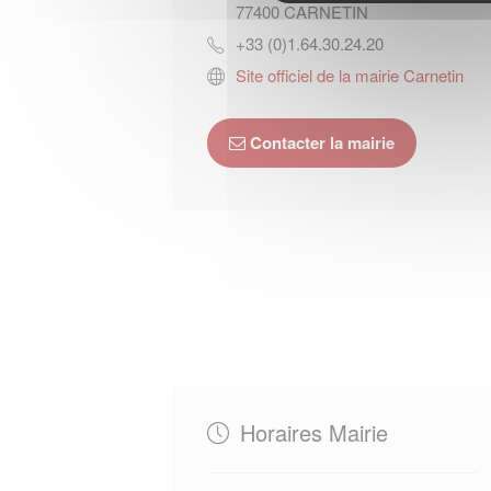
77400
CARNETIN
+33 (0)1.64.30.24.20
Site officiel de la mairie Carnetin
Contacter la mairie
Horaires Mairie