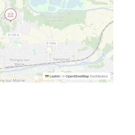
Leaflet
|
©
OpenStreetMap
Contributors