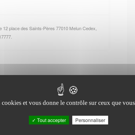
e 12 place des Saints-Pères 77010 Melun Cedex,
17777.
Office de tourisme de
es cookies et vous donne le contrôle sur ceux que vous
Carnetin
Tout accepter
Personnaliser
2 rue du chemin de fer