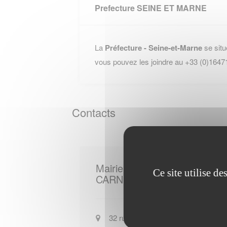
Prefecture SEINE ET MARNE
La
Préfecture - Seine-et-Marne
se situ
vous pouvez les joindre au +33 (0)1647
Contacts
Mairie de
Ce site utilise d
CARNETIN
32 rue Albert-Mattar