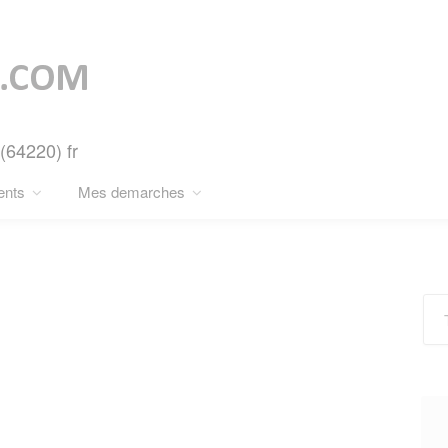
(64220) fr
ents
Mes demarches