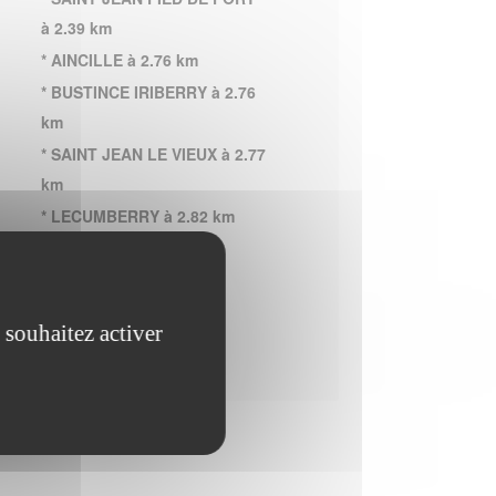
à 2.39 km
* AINCILLE à 2.76 km
* BUSTINCE IRIBERRY à 2.76
km
* SAINT JEAN LE VIEUX à 2.77
km
* LECUMBERRY à 2.82 km
* ANHAUX à 2.87 km
* ASCARAT à 2.87 km
* IROULEGUY à 2.87 km
 souhaitez activer