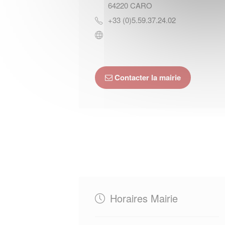
64220
CARO
+33 (0)5.59.37.24.02
Contacter la mairie
Horaires Mairie