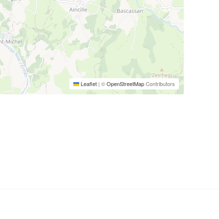
Leaflet
|
©
OpenStreetMap
Contributors