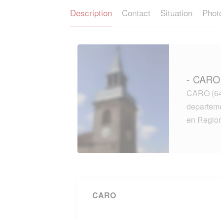
Description
Contact
Situation
Phot
- CARO 
CARO (642
departe
en Regi
CARO