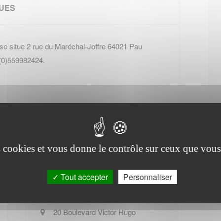
QUES
se situe 2 rue du Maréchal-Joffre 64021 Pau
 (0)559982424.
es cookies et vous donne le contrôle sur ceux que vous
Office de tourisme de
Caro
Tout accepter
Personnaliser
20 Boulevard Victor Hugo