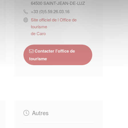
64500
SAINT-JEAN-DE-LUZ
+33 (0)5.59.26.03.16
Site officiel de l Office de
tourisme
de Caro
Contacter l'office de
tourisme
Autres