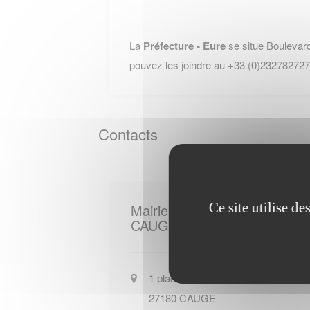
La
Préfecture - Eure
se situe Bouleva
pouvez les joindre au +33 (0)232782727
Contacts
Ce site utilise d
Mairie de
CAUGE
1 place Saint-Blaise
27180
CAUGE