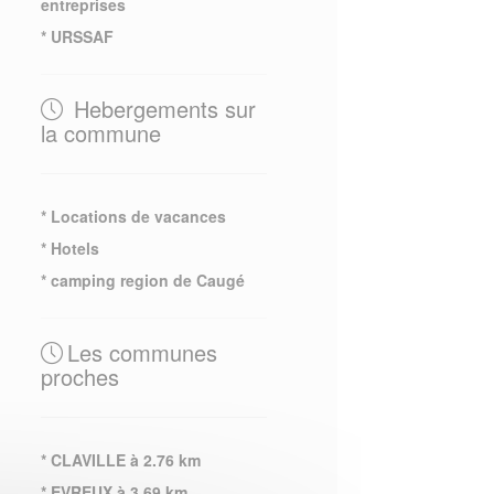
entreprises
* URSSAF
Hebergements sur
la commune
* Locations de vacances
* Hotels
* camping region de Caugé
Les communes
proches
* CLAVILLE à 2.76 km
* EVREUX à 3.69 km