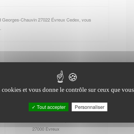
rd Georges-Chauvin 27022 Évreux Cedex, vous
.
es cookies et vous donne le contrôle sur ceux que vous
Office de tourisme de
Caugé
Tout accepter
Personnaliser
11 Rue de la Harpe
27000
Evreux