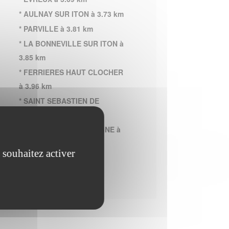
* AULNAY SUR ITON à 3.73 km
* PARVILLE à 3.81 km
* LA BONNEVILLE SUR ITON à
3.85 km
* FERRIERES HAUT CLOCHER
à 3.96 km
* SAINT SEBASTIEN DE
MORSENT à 4.26 km
* GAUVILLE LA CAMPAGNE à
4.52 km
 souhaitez activer
* GLISOLLES à 4.66 km