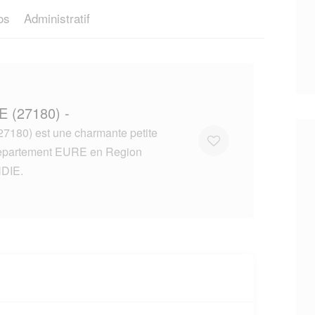
os
Administratif
 (27180) -
180) est une charmante petite
 departement EURE en Region
DIE.