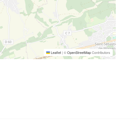
Leaflet
|
©
OpenStreetMap
Contributors