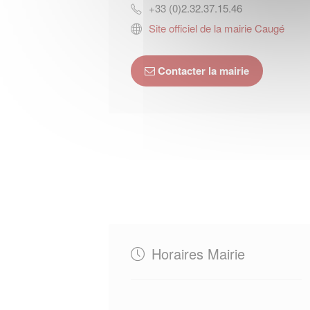
+33 (0)2.32.37.15.46
Site officiel de la mairie Caugé
Contacter la mairie
Horaires Mairie