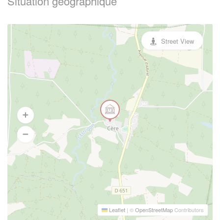
Situation geographique
Street View
Leaflet
|
©
OpenStreetMap
Contributors