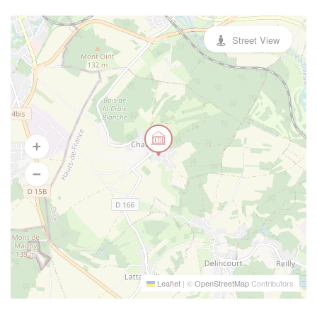
Street View
Leaflet
|
©
OpenStreetMap
Contributors