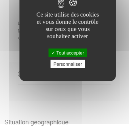
Ce site utilise des cookies
et vous donne le contrôle
Lundi : - 08h30 à 12h00 - 13h30 à 18h30
sur ceux que vous
Mercredi : - 08h30 à 12h00 - 13h30 à 18h30
souhaitez activer
Vendredi : - 18h15 à 20h00
Tout accepter
Personnaliser
Autres
Situation geographique