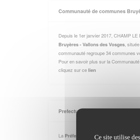
Communauté de communes Bruyère
Depuis le 1er janvier 2017, CHAMP LE D
Bruyères - Vallons des Vosges
, situé
communauté regroupe 34 communes voisi
Pour en savoir plus sur la Communaut
cliquez sur ce
lien
Prefecture VOSGES
La
Préfecture - Vosges
se situe Place 
Ce site utilise d