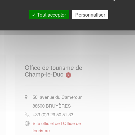
9.
Tout accepter
Personnaliser
Office de tourisme de
Champ-le-Duc
50, avenue du Cameroun
88600
BRUYÈRES
+33 (0)3 29 50 51 33
Site officiel de l Office de
tourisme