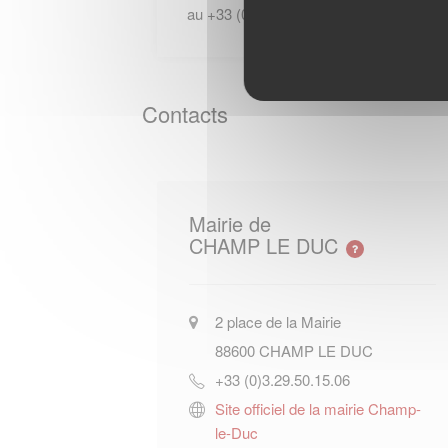
au +33 (0)329698888 / +33 (0)32969888
Contacts
Mairie de
CHAMP LE DUC
2 place de la Mairie
88600
CHAMP LE DUC
+33 (0)3.29.50.15.06
Site officiel de la mairie Champ-
le-Duc