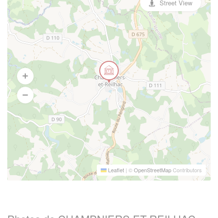
Street View
Leaflet
|
©
OpenStreetMap
Contributors