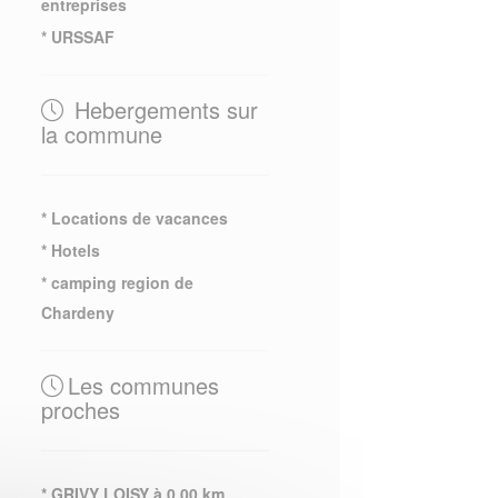
entreprises
* URSSAF
Hebergements sur
la commune
* Locations de vacances
* Hotels
* camping region de
Chardeny
Les communes
proches
* GRIVY LOISY à 0.00 km