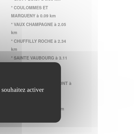
* COULOMMES ET
MARQUENY à 0.09 km
* VAUX CHAMPAGNE à 2.05
km
* CHUFFILLY ROCHE à 2.34
km
* SAINTE VAUBOURG à 3.11
km
* QUILLY à 3.22 km
* TOURCELLES CHAUMONT à
 souhaitez activer
3.95 km
* ATTIGNY à 4.88 km
* LEFFINCOURT à 5.80 km