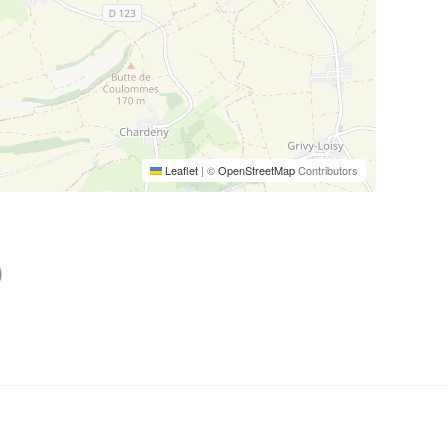
Leaflet
|
©
OpenStreetMap
Contributors
)