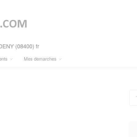
RDENY (08400) fr
ents
Mes demarches