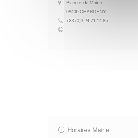
Place de la Mairie
08400
CHARDENY
+33 (0)3.24.71.14.85
Horaires Mairie