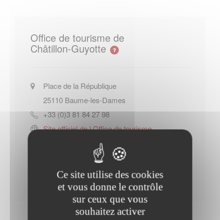
Office de tourisme de
Châtillon-Guyotte
Place de la République
25110
Baume-les-Dames
+33 (0)3 81 84 27 98
Site officiel de l Office de tourisme
de Châtillon-Guyotte
Contacter l'office de tourisme
Ce site utilise des cookies
et vous donne le contrôle
sur ceux que vous
souhaitez activer