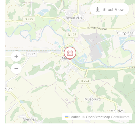
Street View
Leaflet
|
©
OpenStreetMap
Contributors