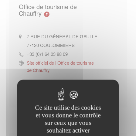
Office de tourisme de
Chauffry
7 RUE DU GÉNÉRAL DE GAULLE
77120
COULOMMIERS
+33 (0)1 64 03 88 09
Site officiel de l Office de tourisme
de Chauffry
Contacter l'office de tourisme
Ce site utilise des cookies
et vous donne le contrôle
sur ceux que vous
souhaitez activer