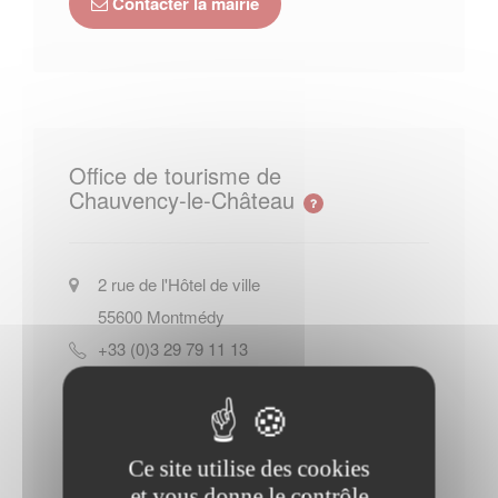
Contacter la mairie
Office de tourisme de
Chauvency-le-Château
2 rue de l'Hôtel de ville
55600
Montmédy
+33 (0)3 29 79 11 13
Site officiel de l Office de tourisme
de Chauvency-le-Château
Ce site utilise des cookies
Contacter l'office de tourisme
et vous donne le contrôle