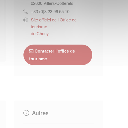
02600
Villers-Cotterêts
+33 (0)3 23 96 55 10
Site officiel de l Office de
tourisme
de Chouy
Contacter l'office de
tourisme
Autres