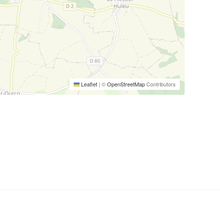
Leaflet
|
©
OpenStreetMap
Contributors