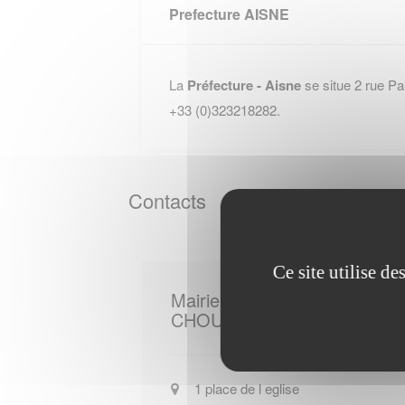
Prefecture AISNE
La
Préfecture - Aisne
se situe 2 rue P
+33 (0)323218282.
Contacts
Ce site utilise d
Mairie de
CHOUY
1 place de l eglise