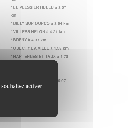
* LE PLESSIER HULEU à 2.57
km
* BILLY SUR OURCQ à 2.64 km
* VILLERS HELON à 4.21 km
* BRENY à 4.37 km
* OULCHY LA VILLE à 4.58 km
* HARTENNES ET TAUX à 4.78
km
* LOUATRE à 4.78 km
* ROZET SAINT ALBIN à 5.07
 souhaitez activer
km