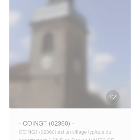
- COINGT (02360) -
COINGT (02360) est un village typique du