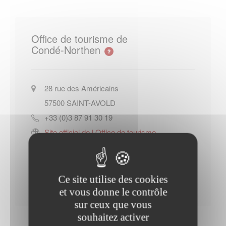
Office de tourisme de
Condé-Northen
28 rue des Américains
57500
SAINT-AVOLD
+33 (0)3 87 91 30 19
Site officiel de l Office de tourisme
de Condé-Northen
Contacter l'office de tourisme
Ce site utilise des cookies
et vous donne le contrôle
sur ceux que vous
souhaitez activer